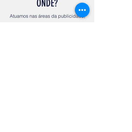
ONDE?
Atuamos nas áreas da publicidade,
marketing, arquitetura e vendas.
Desenvolvemos sua Identidade
Visual, elaboramos o Projeto do seu
restaurante, gerenciamos suas Redes
Sociais e fortalecemos a Reputação
da sua marca no mercado.